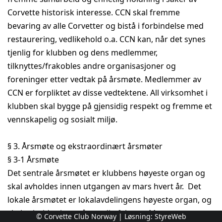
Corvette historisk interesse. CCN skal fremme
bevaring av alle Corvetter og bistå i forbindelse med
restaurering, vedlikehold o.a. CCN kan, når det synes
tjenlig for klubben og dens medlemmer,
tilknyttes/frakobles andre organisasjoner og
foreninger etter vedtak på årsmøte. Medlemmer av
CCN er forpliktet av disse vedtektene. All virksomhet i
klubben skal bygge på gjensidig respekt og fremme et
vennskapelig og sosialt miljø.
§ 3. Årsmøte og ekstraordinært årsmøter
§ 3-1 Årsmøte
Det sentrale årsmøtet er klubbens høyeste organ og
skal avholdes innen utgangen av mars hvert år. Det
lokale årsmøtet er lokalavdelingens høyeste organ, og
skal avholdes hvert år medio februar. Møtene
© Corvette Club Norway | Løsning:
StyreWeb