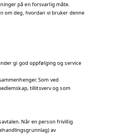
sninger på en forsvarlig måte.
on om deg, hvordan vi bruker denne
nder gi god oppfølging og service
e sammenhenger. Som ved
 medlemskap, tillitsverv og som
alen. Når en person frivillig
(behandlingsgrunnlag) av