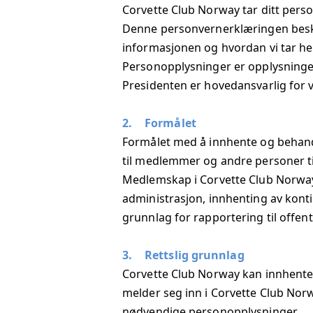
Corvette Club Norway tar ditt perso
Denne personvernerklæringen beskr
informasjonen og hvordan vi tar hen
Personopplysninger er opplysninge
Presidenten er hovedansvarlig for 
2.
Formålet
Formålet med å innhente og behand
til medlemmer og andre personer ti
Medlemskap i Corvette Club Norway
administrasjon, innhenting av kontin
grunnlag for rapportering til offen
3.
Rettslig grunnlag
Corvette Club Norway kan innhente
melder seg inn i Corvette Club Norw
nødvendige personopplysninger.