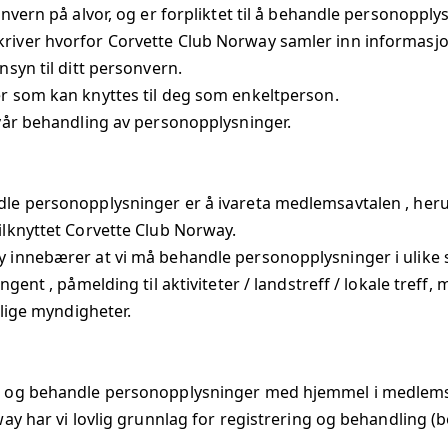
nvern på alvor, og er forpliktet til å behandle personopply
iver hvorfor Corvette Club Norway samler inn informasj
syn til ditt personvern.
r som kan knyttes til deg som enkeltperson.
vår behandling av personopplysninger.
le personopplysninger er å ivareta medlemsavtalen , heru
lknyttet Corvette Club Norway.
 innebærer at vi må behandle personopplysninger i ulik
gent , påmelding til aktiviteter / landstreff / lokale treff,
tlige myndigheter.
 og behandle personopplysninger med hjemmel i medlemsavt
ay har vi lovlig grunnlag for registrering og behandling 