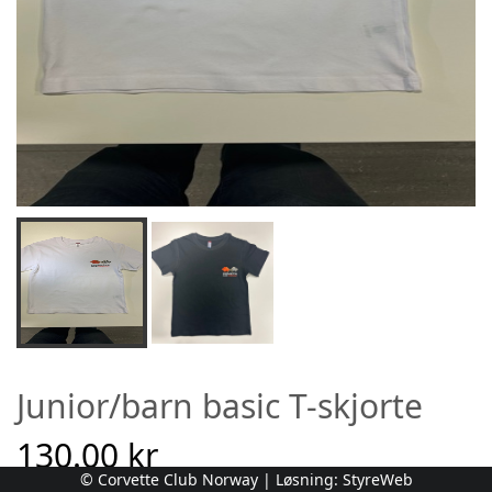
Junior/barn basic T-skjorte
130.00 kr
© Corvette Club Norway | Løsning:
StyreWeb