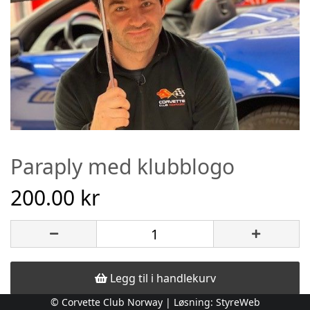
Paraply med klubblogo
200.00 kr
Legg til i handlekurv
© Corvette Club Norway | Løsning:
StyreWeb